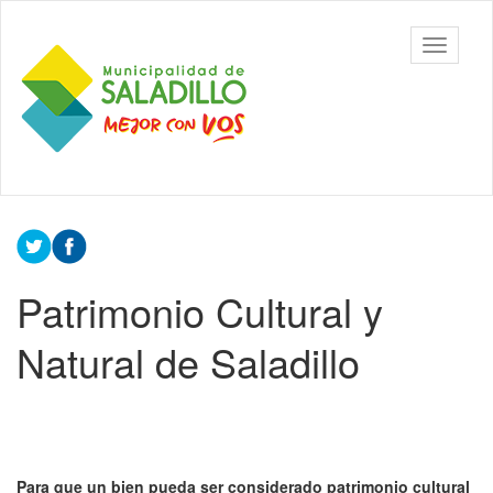
Ir al contenido principal
CEDH.
Mostrar/
Secretaría
barra
de
de
Cultura,
navegac
Educación
y
Derechos
Humanos
Contenido
- Saladillo
principal
Patrimonio Cultural y
Natural de Saladillo
Para que un bien pueda ser considerado patrimonio cultural