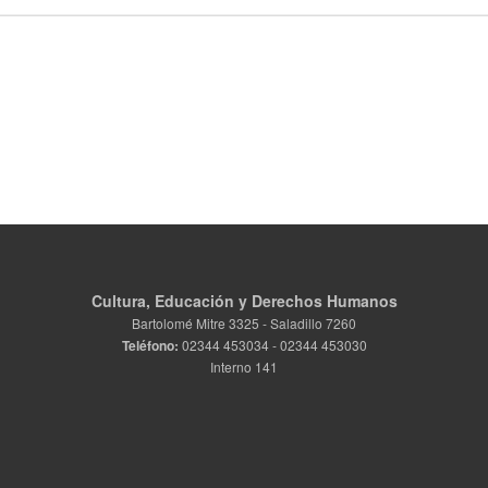
Cultura, Educación y Derechos Humanos
Bartolomé Mitre 3325 - Saladillo 7260
Teléfono:
02344 453034 - 02344 453030
Interno 141