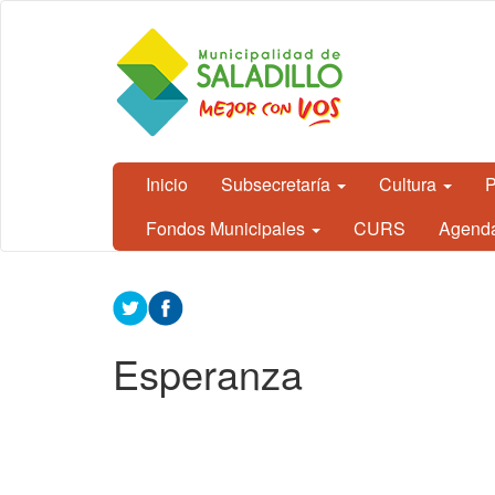
Ir al contenido principal
CEDH.
Secretaría
de
Cultura,
Educación
y
Derechos
Humanos
Inicio
Subsecretaría
Cultura
P
- Saladillo
Fondos Municipales
CURS
Agend
Contenido
principal
Esperanza