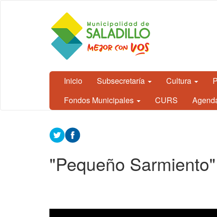
Ir al contenido principal
CEDH.
Secretaría
de
Cultura,
Educación
y
Derechos
Humanos
Inicio
Subsecretaría
Cultura
P
- Saladillo
Fondos Municipales
CURS
Agend
Contenido
principal
"Pequeño Sarmiento"