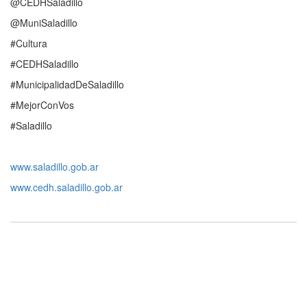
@CEDHSaladillo
@MuniSaladillo
#Cultura
#CEDHSaladillo
#MunicipalidadDeSaladillo
#MejorConVos
#Saladillo
www.saladillo.gob.ar
www.cedh.saladillo.gob.ar