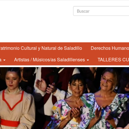
Formulario de
atrimonio Cultural y Natural de Saladillo
Derechos Human
a
Artistas / Músicos/as Saladillenses
TALLERES CU