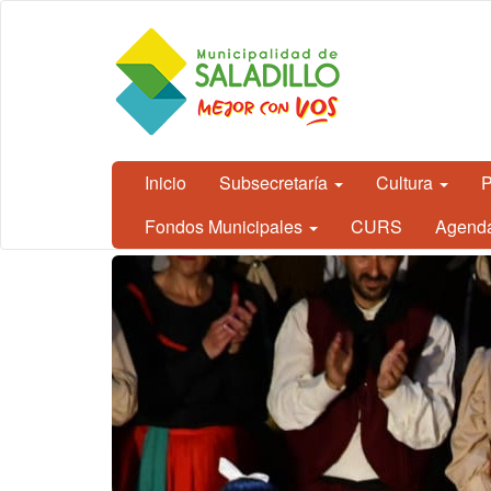
Ir al contenido principal
CEDH.
Secretaría
de
Cultura,
Educación
y
Derechos
Humanos
Inicio
Subsecretaría
Cultura
P
- Saladillo
Fondos Municipales
CURS
Agend
Contenido
principal